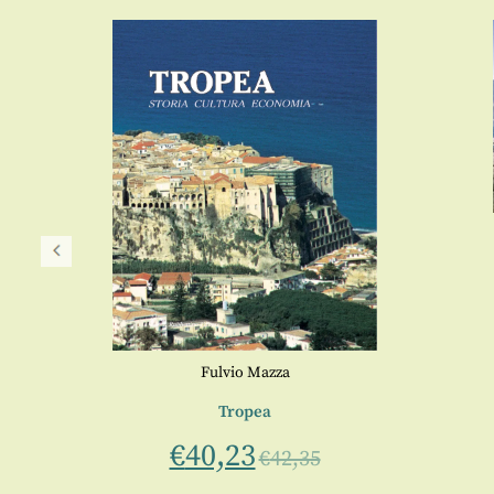
no
Fulvio Mazza
Tropea
€
40,23
€
42,35