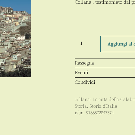
Collana , testimoniato dal pr
San
Giovanni
Aggiungi al 
in
Fiore
quantità
Rassegna
Eventi
Condividi
collana:
Le città della Calabr
Storia
,
Storia d'Italia
isbn:
9788872847374