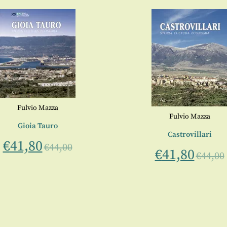
Fulvio Mazza
Fulvio Mazza
Gioia Tauro
Castrovillari
€
41,80
€
44,00
€
41,80
€
44,00