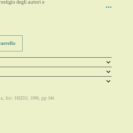
estigio degli autori e
carrello
ia
, bic:
HBJD2
,
1998
, pp
346