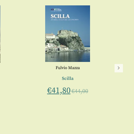
Fulvio Mazza
Scilla
€
41,80
€
44,00