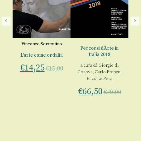
Vincenzo Sorrentino
n
Percorsi d’Arte in
P
Italia 2018
L’arte come ordalia
€
14,25
do
a cura di
Giorgio di
a
€
15,00
a
Genova
,
Carlo Franza
,
Ge
Enzo Le Pera
€
€
66,50
00
€
70,00