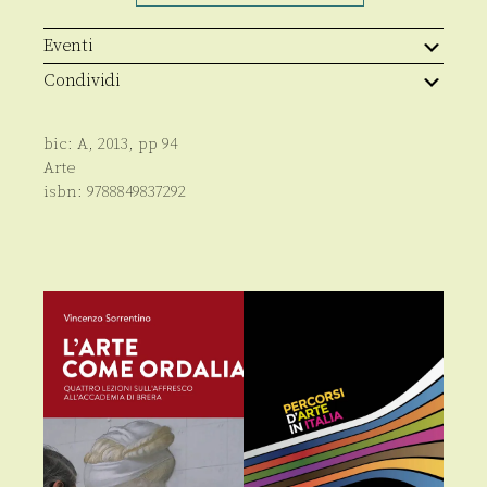
Eventi
Condividi
bic:
A
,
2013
, pp
94
Arte
isbn:
9788849837292