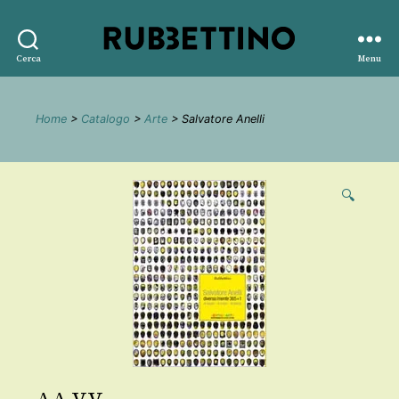
Rubbettino
Cerca
Menu
editore
Home
>
Catalogo
>
Arte
> Salvatore Anelli
🔍