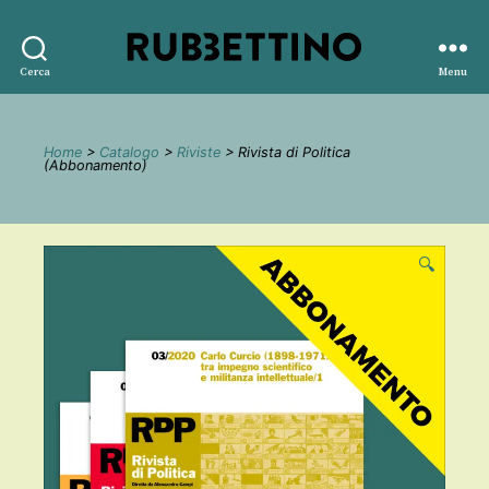
Rubbettino
Cerca
Menu
editore
Home
>
Catalogo
>
Riviste
> Rivista di Politica
(Abbonamento)
🔍