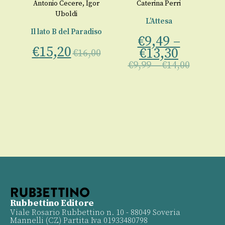
o
Antonio Cecere
,
Igor
Caterina Perri
Uboldi
L’Attesa
L
Il lato B del Paradiso
€
9,49
–
€
15,20
€
13,30
00
€
16,00
€
9,99
–
€
14,00
Rubbettino Editore
Viale Rosario Rubbettino n. 10 - 88049 Soveria
Mannelli (CZ) Partita Iva 01933480798