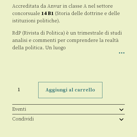
Accreditata da Anvur in classe A nel settore
concorsuale
14 B1
(Storia delle dottrine e delle
istituzioni politiche).
RdP (Rivista di Politica) è un trimestrale di studi
analisi e commenti per comprendere la realtà
della politica. Un luogo
Rivista
di
Aggiungi al carrello
Politica
(Abbonamento)
quantità
Eventi
Condividi