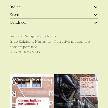
e
colori
Indice
quantità
Eventi
Condividi
bic:
F
,
2024
, pp
120
,
Italiano
Iride Edizioni
,
Narrativa
,
Narrativa moderna e
contemporanea
isbn:
9788864921358