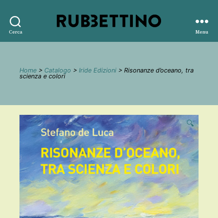
Rubbettino
Cerca
Menu
editore
Home
>
Catalogo
>
Iride Edizioni
> Risonanze d’oceano, tra
scienza e colori
🔍