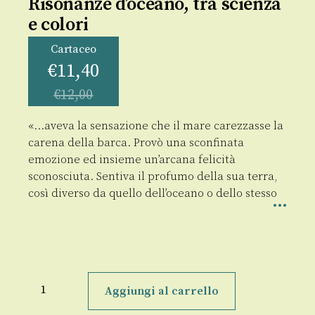
Risonanze d’oceano, tra scienza
e colori
Cartaceo
€
11,40
€
12,00
«…aveva la sensazione che il mare carezzasse la
carena della barca. Provò una sconfinata
emozione ed insieme un’arcana felicità
sconosciuta. Sentiva il profumo della sua terra,
così diverso da quello dell’oceano o dello stesso
Risonanze
d'oceano,
Aggiungi al carrello
tra
scienza