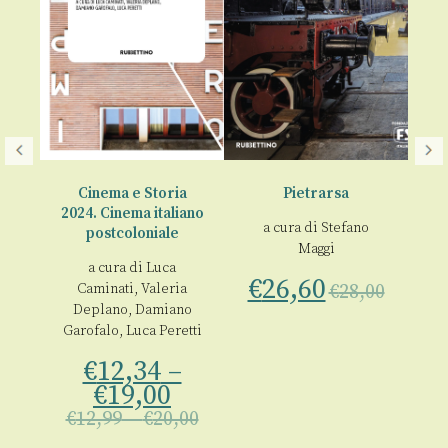
Cinema e Storia
Pietrarsa
2024. Cinema italiano
lla
a cura di
Stefano
postcoloniale
€
Maggi
a cura di
Luca
00
€
26,60
Caminati
,
Valeria
€
28,00
Deplano
,
Damiano
Garofalo
,
Luca Peretti
€
12,34
–
€
19,00
€
12,99
–
€
20,00