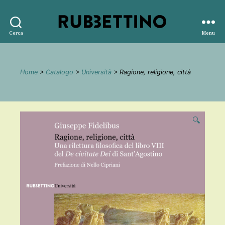
Rubbettino
Cerca
Menu
editore
Home
>
Catalogo
>
Università
> Ragione, religione, città
🔍