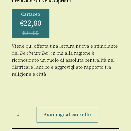
Prefazione di Nello Cipriani
Cartaceo
€
22,80
€
24,00
Viene qui offerta una lettura nuova e stimolante
del
De civitate Dei
, in cui alla ragione è
riconosciuto un ruolo di assoluta centralità nel
districare l’antico e aggrovigliato rapporto tra
religione e città.
Ragione,
religione,
Aggiungi al carrello
città
quantità