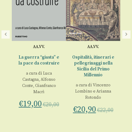
ò
,
AA.VV.
AA.VV.
La guerra “giusta” e
Ospitalità, itinerari e
la pace da costruire
pellegrinaggi nella
on
Le
Sicilia del Primo
€
a cura di
Luca
Millennio
Castagna
,
Alfonso
00
a cura di
Vincenzo
Conte
,
Gianfranco
Lombino
e
Arianna
Macrì
Rotondo
€
19,00
€
20,00
€
20,90
€
22,00