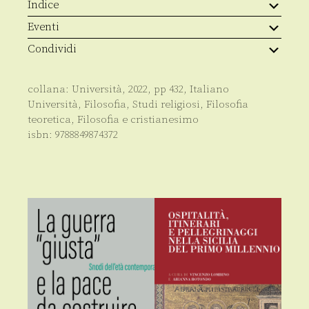
Indice
Eventi
Condividi
collana:
Università
,
2022
, pp
432
,
Italiano
Università
,
Filosofia
,
Studi religiosi
,
Filosofia
teoretica
,
Filosofia e cristianesimo
isbn:
9788849874372