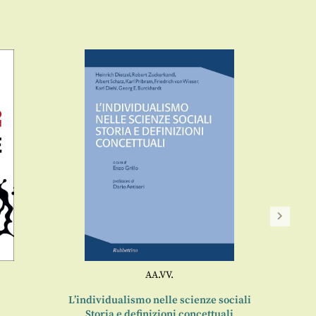
AA.VV.
L’individualismo nelle scienze sociali
La ma
Storia e definizioni concettuali