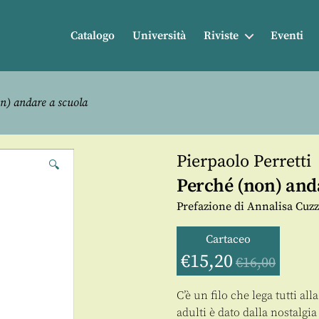
Catalogo
Università
Riviste
Eventi
n) andare a scuola
Pierpaolo Perretti
🔍
Perché (non) and
Prefazione di Annalisa Cuzz
Cartaceo
€
15,20
€
16,00
C’è un filo che lega tutti all
adulti è dato dalla nostalgi