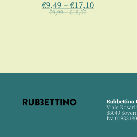
€
9,49
–
€
17,10
€
9,99
–
€
18,00
Rubbettino 
Viale Rosari
88049 Soveri
Iva 0193348