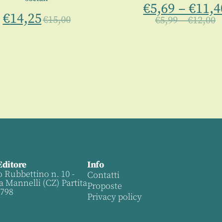
€
5,69
–
€
11,4
€
14,25
€
15,00
€
5,99
–
€
12,00
Editore
Info
o Rubbettino n. 10 -
Contatti
a Mannelli (CZ) Partita
Proposte
0798
Privacy policy