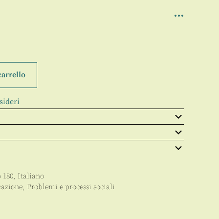
carrello
sideri
p
180
,
Italiano
azione
,
Problemi e processi sociali