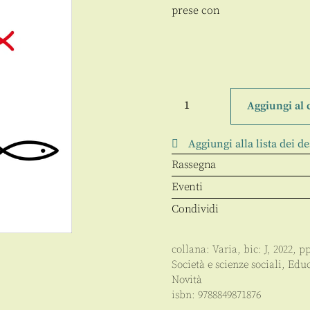
prese con
Perché
(non)
Aggiungi al 
andare
a
scuola
Aggiungi alla lista dei de
quantità
Rassegna
Eventi
Condividi
collana:
Varia
, bic:
J
,
2022
, p
Società e scienze sociali
,
Educ
Novità
isbn:
9788849871876