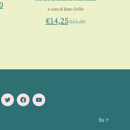
0
a cura di
Enzo Grillo
€
14,25
€
15,00
Twitter
Facebook
Youtube
Su
↑