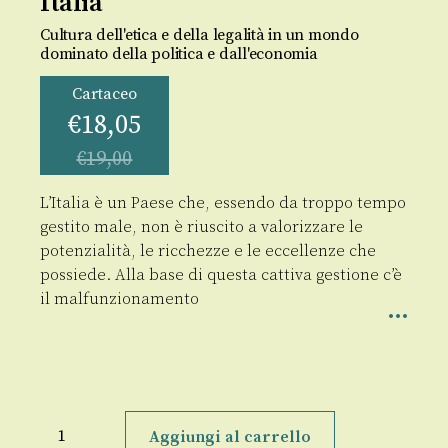
Italia
Cultura dell'etica e della legalità in un mondo
dominato della politica e dall'economia
Cartaceo
€
18,05
€
19,00
L’Italia è un Paese che, essendo da troppo tempo
gestito male, non è riuscito a valorizzare le
potenzialità, le ricchezze e le eccellenze che
possiede. Alla base di questa cattiva gestione c’è
il malfunzionamento
Per
salvare
Aggiungi al carrello