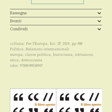
la
democrazia
in
Italia
Rassegna
quantità
Eventi
Condividi
collana:
Per l'Europa
, bic:
JP
,
2019
, pp
408
Politica
,
Relazioni internazionali
europa, classe politica, burocrazia, istituzioni,
etica, democrazia
isbn:
9788849858907