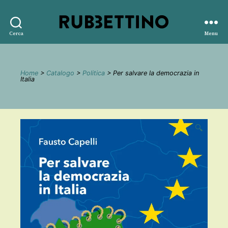
Rubbettino
Cerca
Menu
editore
Home
>
Catalogo
>
Politica
> Per salvare la democrazia in
Italia
🔍