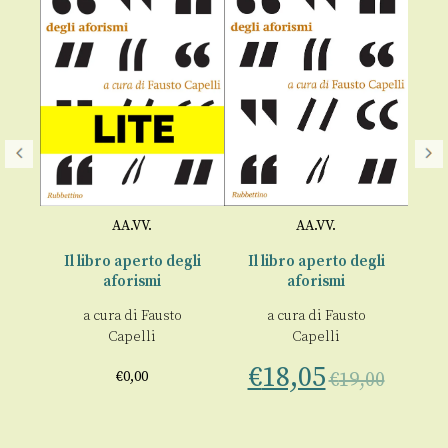
AA.VV.
AA.VV.
a
Il libro aperto degli
Il libro aperto degli
nza
aforismi
aforismi
a
€
a cura di
Fausto
a cura di
Fausto
lia
Capelli
Capelli
00
€
18,05
€
0,00
€
19,00