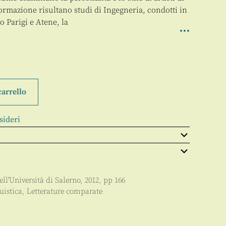
ormazione risultano studi di Ingegneria, condotti in
o Parigi e Atene, la
carrello
sideri
ell'Università di Salerno
,
2012
, pp
166
uistica
,
Letterature comparate