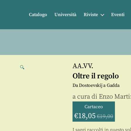
Catalogo
Università
Riviste
Eventi
AA.VV.
🔍
Oltre il regolo
Da Dostoevskij a Gadda
a cura di
Enzo Marti
Cartaceo
€
18,05
€
19,00
I saggi raccolti in questo vo