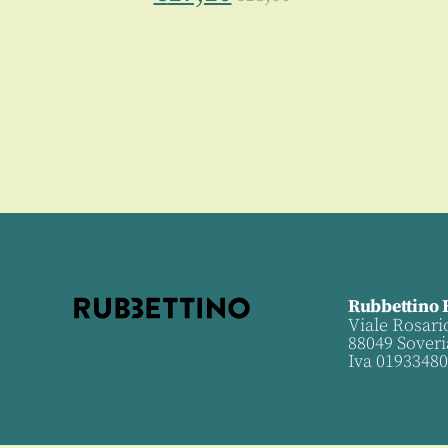
5
Rubbettino 
Viale Rosari
88049 Soveri
Iva 0193348