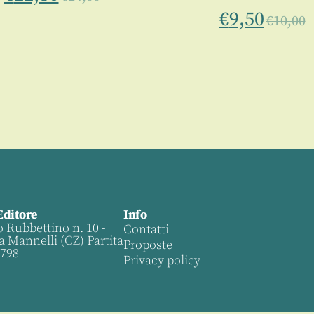
€
9,50
€
10,00
Editore
Info
o Rubbettino n. 10 -
Contatti
a Mannelli (CZ) Partita
Proposte
0798
Privacy policy