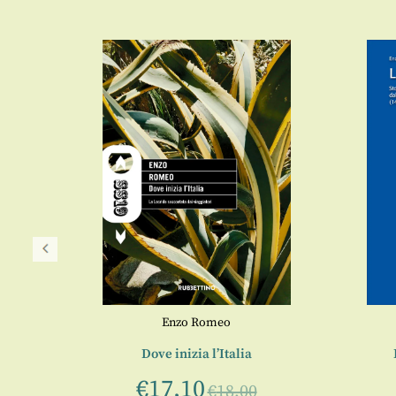
Enzo Romeo
 storia
Dove inizia l’Italia
€
17,10
€
18,00