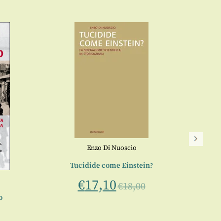
Arte di
Enzo Di Nuoscio
Tucidide come Einstein?
€
17,10
€
18,00
o