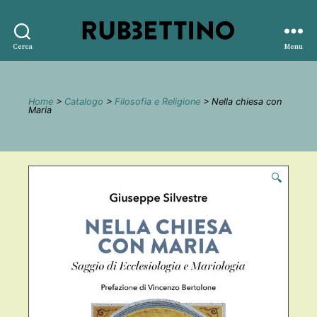
Rubbettino
Cerca
Menu
editore
Home
>
Catalogo
>
Filosofia e Religione
> Nella chiesa con
Maria
🔍