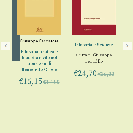
Giuseppe Cacciatore
Filosofia e Scienze
F
Filosofia pratica e
a cura di
Giuseppe
a
filosofia civile nel
Gembillo
pensiero di
i
Benedetto Croce
€
24,70
€
€
26,00
fia
€
16,15
€
17,00
 Lo
91