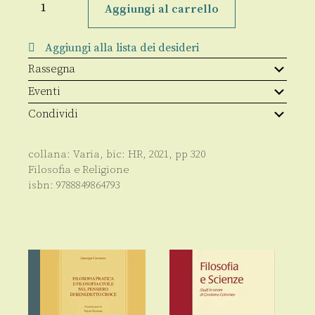
chiesa
Aggiungi al carrello
con
Maria
quantità
Aggiungi alla lista dei desideri
Rassegna
Eventi
Condividi
collana:
Varia
, bic:
HR
,
2021
, pp
320
Filosofia e Religione
isbn:
9788849864793