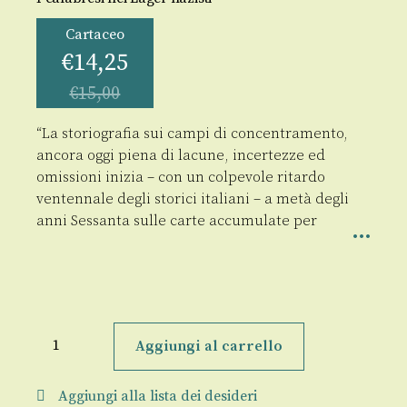
Cartaceo
€
14,25
€
15,00
“ La storiografia sui campi di concentramento,
ancora oggi piena di lacune, incertezze ed
omissioni inizia – con un colpevole ritardo
ventennale degli storici italiani – a metà degli
anni Sessanta sulle carte accumulate per
Nel
recinto
Aggiungi al carrello
dell'inferno
quantità
Aggiungi alla lista dei desideri