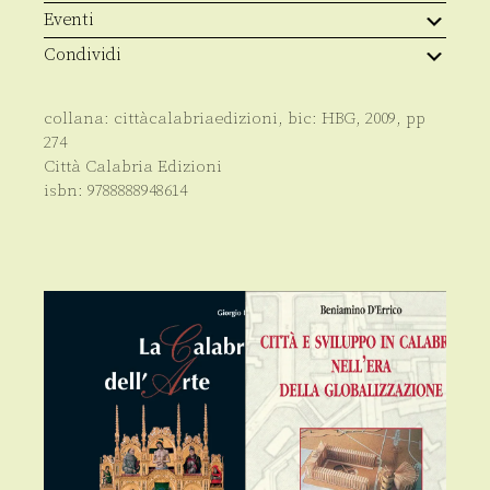
Eventi
Condividi
collana:
cittàcalabriaedizioni
, bic:
HBG
,
2009
, pp
274
Città Calabria Edizioni
isbn:
9788888948614