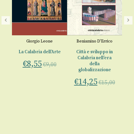
io
ia
Giorgio Leone
Beniamino D'Errico
D
00
La Calabria dell’Arte
Città e sviluppo in
Calabria nell’era
€
8,55
€
9,00
della
globalizzazione
C
€
14,25
€
15,00
€