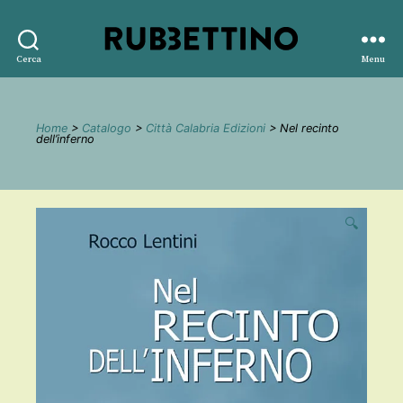
Rubbettino
Cerca
Menu
editore
Home
>
Catalogo
>
Città Calabria Edizioni
> Nel recinto
dell’inferno
🔍