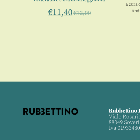
a cura 
€
11,40
And
€
12,00
Rubbettino 
Viale Rosari
88049 Soveri
Iva 0193348