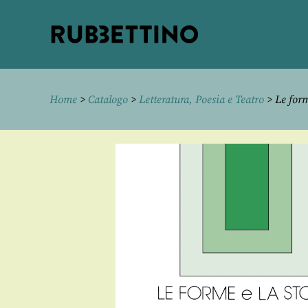
Rubbettino
editore
Home
>
Catalogo
>
Letteratura, Poesia e Teatro
> Le form