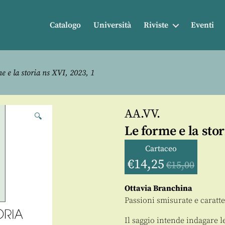
Catalogo
Università
Riviste
Eventi
e e la storia ns XVI, 2023, 1
AA.VV.
🔍
Le forme e la stor
Cartaceo
€
14,25
€
15,00
Ottavia Branchina
Passioni smisurate e caratte
Il saggio intende indagare l