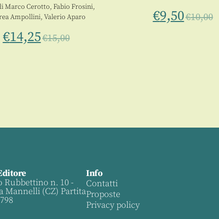
di
Marco Cerotto
,
Fabio Frosini
,
€
9,50
€
10,00
rea Ampollini
,
Valerio Aparo
€
14,25
€
15,00
Editore
Info
o Rubbettino n. 10 -
Contatti
a Mannelli (CZ) Partita
Proposte
0798
Privacy policy