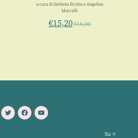
a cura di
Stefania Ecchia
e
Angelina
Marcelli
a cura 
€
15,20
€
16,00
Twitter
Facebook
Youtube
Su
↑