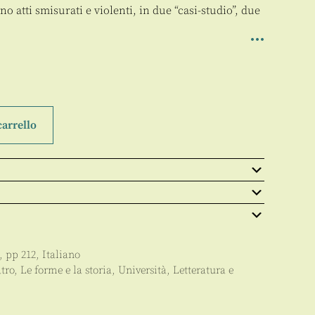
o atti smisurati e violenti, in due “casi-studio”, due
carrello
, pp
212
,
Italiano
atro
,
Le forme e la storia
,
Università
,
Letteratura e