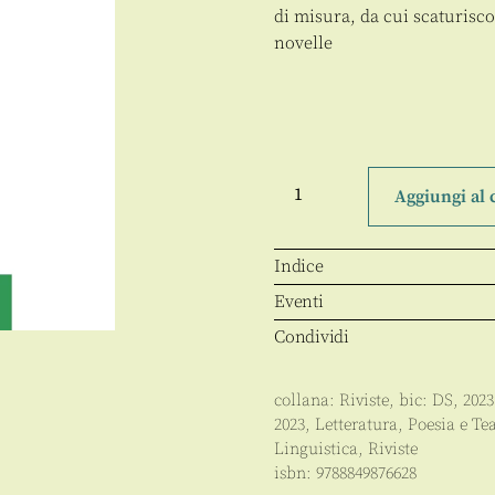
di misura, da cui scaturiscon
novelle
Le
forme
Aggiungi al 
e
la
storia
ns
Indice
XVI,
2023,
Eventi
1
quantità
Condividi
collana:
Riviste
, bic:
DS
,
2023
2023
,
Letteratura, Poesia e Te
Linguistica
,
Riviste
isbn:
9788849876628