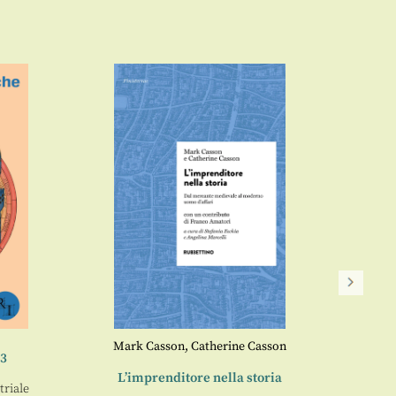
Mark Casson
,
Catherine Casson
23
L’imprenditore nella storia
riale
Antipa