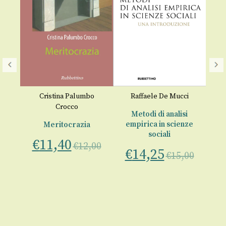
o
Cristina Palumbo
Raffaele De Mucci
Crocco
e
Metodi di analisi
empirica in scienze
Meritocrazia
sociali
€
11,40
00
€
12,00
€
14,25
€
15,00