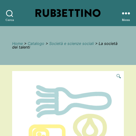
Rubbettino
Cerca
Menu
editore
Home
>
Catalogo
>
Società e scienze sociali
> La società
dei talenti
🔍