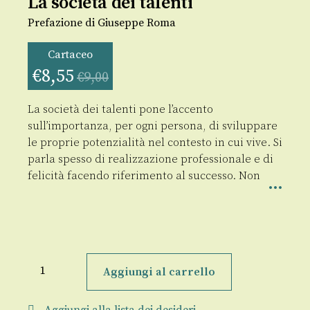
La società dei talenti
Prefazione di Giuseppe Roma
Cartaceo
€
8,55
€
9,00
La società dei talenti pone l’accento
sull’importanza, per ogni persona, di sviluppare
le proprie potenzialità nel contesto in cui vive. Si
parla spesso di realizzazione professionale e di
felicità facendo riferimento al successo. Non
La
società
Aggiungi al carrello
dei
talenti
quantità
Aggiungi alla lista dei desideri