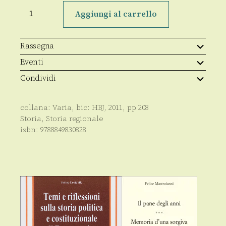
La
paura
Aggiungi al carrello
di
Verbicaro
quantità
Rassegna
Eventi
Condividi
collana:
Varia
, bic:
HBJ
,
2011
, pp
208
Storia
,
Storia regionale
isbn:
9788849830828