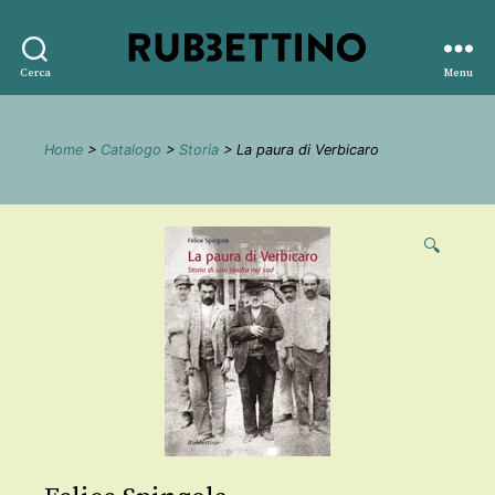
Rubbettino
Cerca
Menu
editore
Home
>
Catalogo
>
Storia
> La paura di Verbicaro
🔍