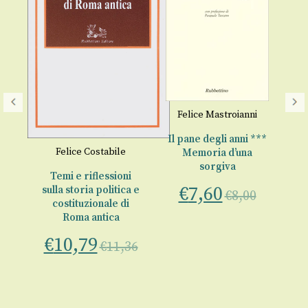
Ros
Felice Mastroianni
Il pane degli anni ***
Felice Costabile
Memoria d’una
sorgiva
ria
Temi e riflessioni
€
7,60
sulla storia politica e
€
8,00
costituzionale di
Roma antica
€
10,79
€
11,36
00