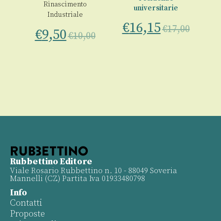
Rinascimento
universitarie
Industriale
€
16,15
€
17,00
€
9,50
€
10,00
Rubbettino Editore
Viale Rosario Rubbettino n. 10 - 88049 Soveria
Mannelli (CZ) Partita Iva 01933480798
Info
Contatti
Proposte