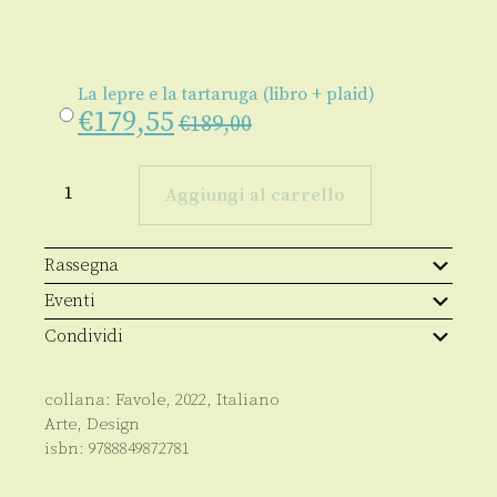
La lepre e la tartaruga (libro + plaid)
€
179,55
€
189,00
La
lepre
Aggiungi al carrello
e
la
tartaruga
quantità
Rassegna
Eventi
Condividi
collana:
Favole
,
2022
,
Italiano
Arte
,
Design
isbn:
9788849872781