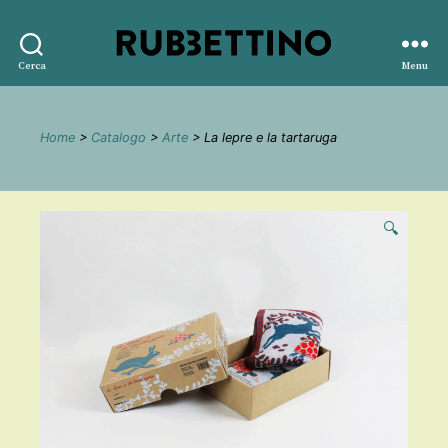
Rubbettino
Cerca
Menu
editore
Home
>
Catalogo
>
Arte
> La lepre e la tartaruga
🔍