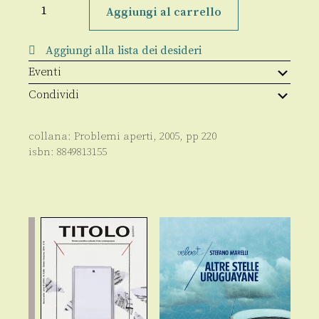
globalizzazione
Aggiungi al carrello
raccontata
a
mia
Aggiungi alla lista dei desideri
figlia
quantità
Eventi
Condividi
collana:
Problemi aperti
,
2005
, pp
220
isbn:
8849813155