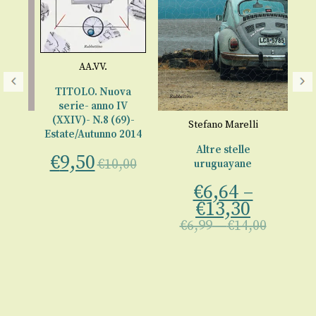
AA.VV.
L
TITOLO. Nuova
serie- anno IV
(XXIV)- N.8 (69)-
Stefano Marelli
Estate/Autunno 2014
a
Altre stelle
€
9,50
€
10,00
uruguayane
ne
€
€
6,64
–
00
€
13,30
€
6,99
–
€
14,00