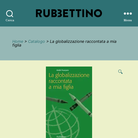
Rubbettino
Cerca
Menu
editore
Home
>
Catalogo
> La globalizzazione raccontata a mia
figlia
🔍