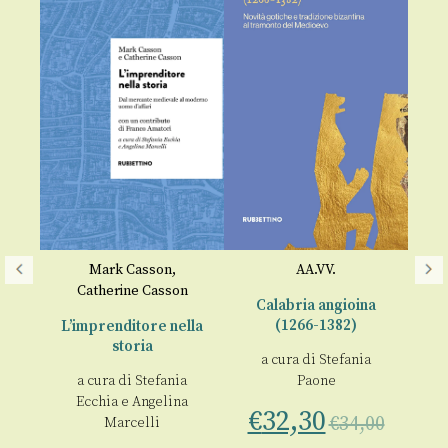
o
Mark Casson
,
AA.VV.
L
Catherine Casson
chi
Calabria angioina
l
(1266-1382)
L’imprenditore nella
storia
a
a cura di
Stefania
00
a cura di
Stefania
Paone
N
Ecchia
e
Angelina
€
32,30
€
34,00
Marcelli
D'A