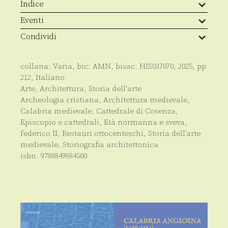
storiografia
Indice
alle
nuove
Eventi
letture
quantità
Condividi
collana:
Varia
, bic:
AMN
, bisac:
HIS037070
,
2025
, pp
212
,
Italiano
Arte
,
Architettura
,
Storia dell'arte
Archeologia cristiana
,
Architettura medievale
,
Calabria medievale
,
Cattedrale di Cosenza
,
Episcopio e cattedrali
,
Età normanna e sveva
,
federico II
,
Restauri ottocenteschi
,
Storia dell’arte
medievale
,
Storiografia architettonica
isbn:
9788849884500