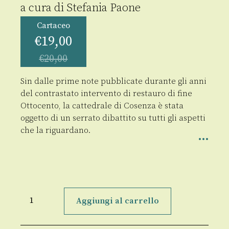
a cura di
Stefania Paone
Cartaceo
€
19,00
€
20,00
Sin dalle prime note pubblicate durante gli anni
del contrastato intervento di restauro di fine
Ottocento, la cattedrale di Cosenza è stata
oggetto di un serrato dibattito su tutti gli aspetti
che la riguardano.
La
cattedrale
Aggiungi al carrello
di
Cosenza:
dalla