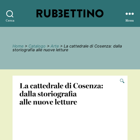
Rubbettino
Cerca
Menu
editore
Home
>
Catalogo
>
Arte
> La cattedrale di Cosenza: dalla
storiografia alle nuove letture
🔍