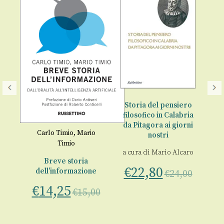
Storia del pensiero
filosofico in Calabria
da Pitagora ai giorni
Carlo Timio
,
Mario
nostri
Timio
del
a cura di
Mario Alcaro
Breve storia
€
22,80
dell’informazione
€
24,00
00
€
14,25
€
15,00