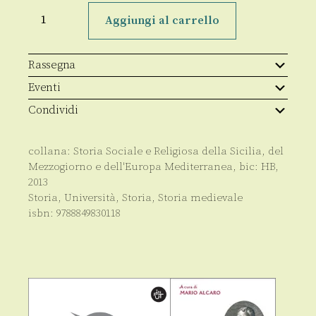
L'Impero
e
Aggiungi al carrello
l'organizzazione
del
consenso
quantità
Rassegna
Eventi
Condividi
collana:
Storia Sociale e Religiosa della Sicilia, del
Mezzogiorno e dell'Europa Mediterranea
, bic:
HB
,
2013
Storia
,
Università
,
Storia
,
Storia medievale
isbn:
9788849830118