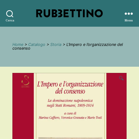
Rubbettino
Cerca
Menu
editore
Home
>
Catalogo
>
Storia
> L’Impero e l’organizzazione del
consenso
🔍