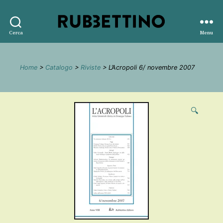
Rubbettino
Cerca
Menu
editore
Home
>
Catalogo
>
Riviste
> L’Acropoli 6/ novembre 2007
🔍