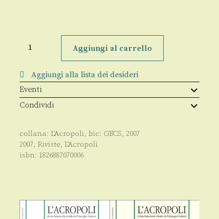
L'Acropoli
6/
Aggiungi al carrello
novembre
2007
quantità
Aggiungi alla lista dei desideri
Eventi
Condividi
collana:
L'Acropoli
, bic:
GBCS
,
2007
2007
,
Riviste
,
L'Acropoli
isbn:
1826887070006