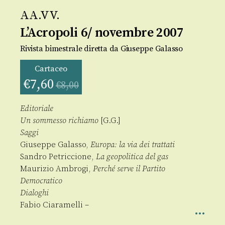
AA.VV.
L’Acropoli 6/ novembre 2007
Rivista bimestrale diretta da Giuseppe Galasso
Cartaceo
€
7,60
€
8,00
Editoriale
Un sommesso richiamo
[G.G.]
Saggi
Giuseppe Galasso,
Europa: la via dei trattati
Sandro Petriccione,
La geopolitica del gas
Maurizio Ambrogi,
Perché serve il Partito
Democratico
Dialoghi
Fabio Ciaramelli –