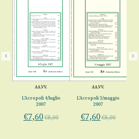
AA.VV.
AA.VV.
L’Acropoli 4/luglio
L’Acropoli 3/maggio
L’
7
2007
2007
€
7,60
€
7,60
0
€
8,00
€
8,00