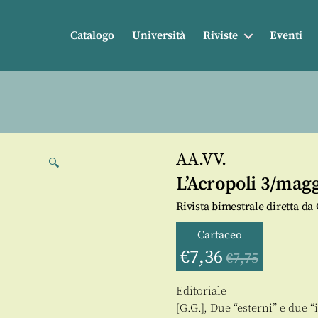
Catalogo
Università
Riviste
Eventi
AA.VV.
🔍
L’Acropoli 3/mag
Rivista bimestrale diretta d
Cartaceo
€
7,36
€
7,75
Editoriale
[G.G.], Due “esterni” e due “