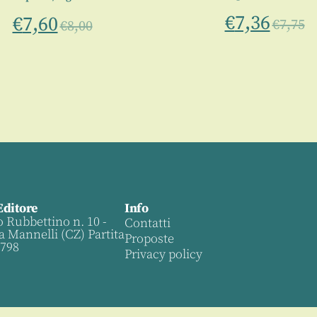
€
7,36
€
7,60
€
7,75
€
8,00
Editore
Info
o Rubbettino n. 10 -
Contatti
a Mannelli (CZ) Partita
Proposte
0798
Privacy policy