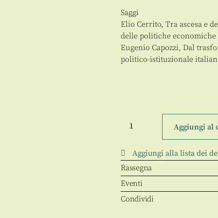
Saggi
Elio Cerrito, Tra ascesa e d
delle politiche economiche
Eugenio Capozzi, Dal trasfo
politico-istituzionale italia
L'Acropoli
3/maggio
Aggiungi al 
2004
quantità
Aggiungi alla lista dei de
Rassegna
Eventi
Condividi