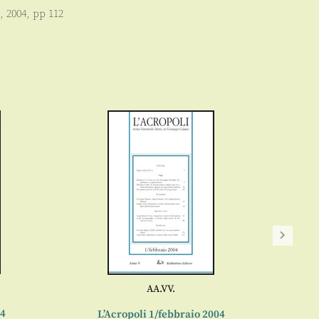
,
2004
, pp
112
AA.VV.
04
L’Acropoli 1/febbraio 2004