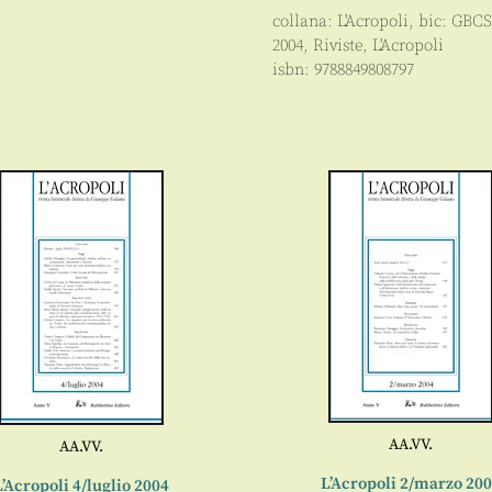
collana:
L'Acropoli
, bic:
GBCS
2004
,
Riviste
,
L'Acropoli
isbn:
9788849808797
AA.VV.
AA.VV.
L’Acropoli 2/marzo 20
L’Acropoli 4/luglio 2004