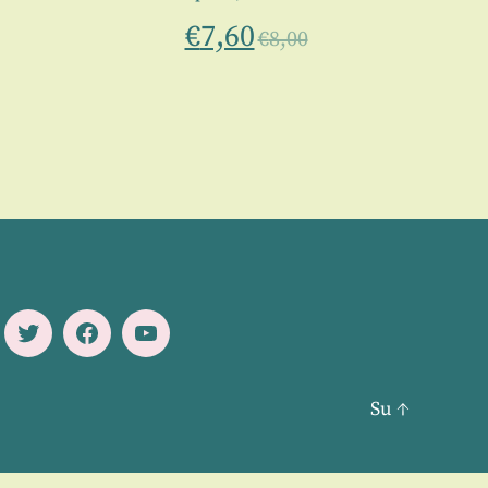
€
7,60
€
8,00
Twitter
Facebook
Youtube
Su
↑