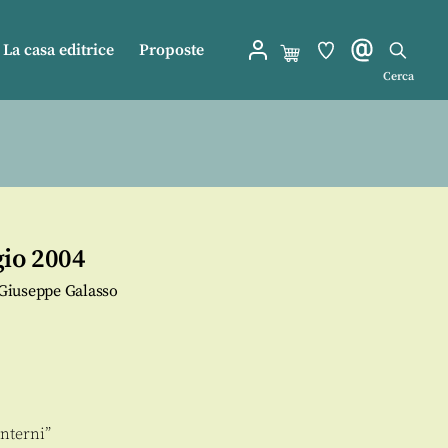
La casa editrice
Proposte
Cerca
gio 2004
a Giuseppe Galasso
interni”