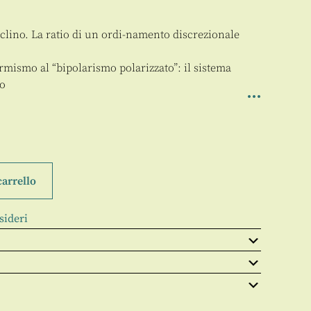
eclino. La ratio di un ordi-namento discrezionale
rmismo al “bipolarismo polarizzato”: il sistema
no
carrello
sideri