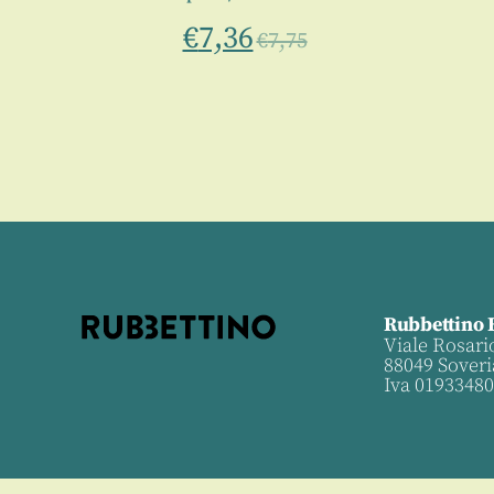
€
7,36
€
7,75
Rubbettino 
Viale Rosari
88049 Soveri
Iva 0193348