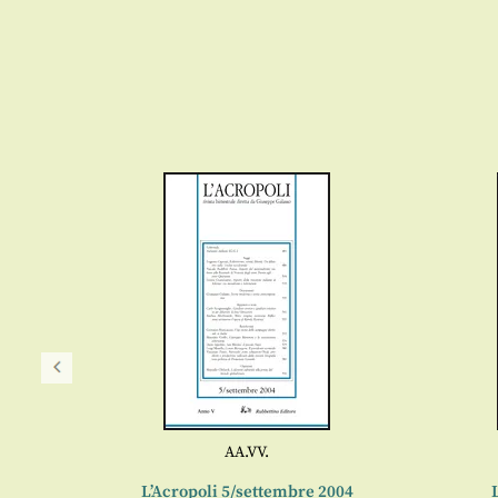
AA.VV.
004
L’Acropoli 5/settembre 2004