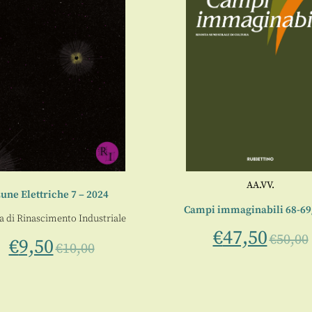
AA.VV.
une Elettriche 7 – 2024
Campi immaginabili 68-69
a di
Rinascimento Industriale
€
47,50
€
50,00
€
9,50
€
10,00