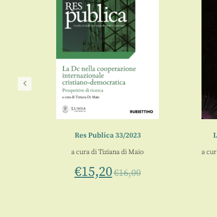
Res Publica 33/2023
L
s. V, 1
a cura di
Tiziana di Maio
a cur
€
15,20
€
16,00