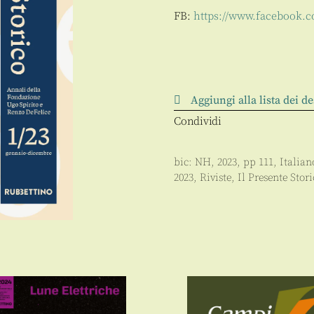
FB:
https://www.facebook.c
Aggiungi alla lista dei de
Condividi
bic:
NH
,
2023
, pp
111
,
Italian
2023
,
Riviste
,
Il Presente Stori