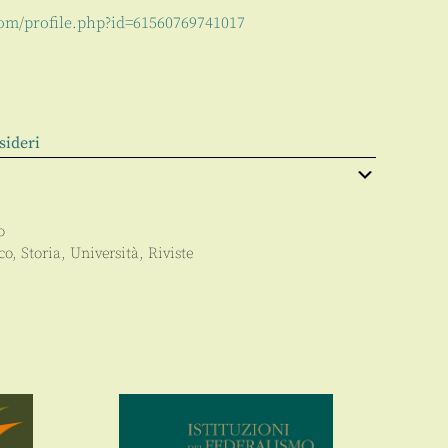
om/profile.php?id=61560769741017
sideri
o
co
,
Storia
,
Università
,
Riviste