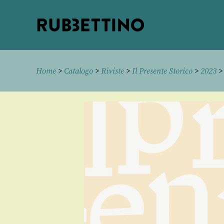
Rubbettino
editore
Home
>
Catalogo
>
Riviste
>
Il Presente Storico
>
2023
> 