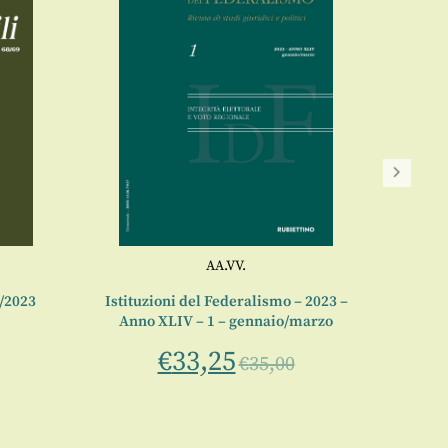
AA.VV.
/2023
Istituzioni del Federalismo – 2023 –
R
Anno XLIV – 1 – gennaio/marzo
€
33,25
€
35,00