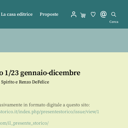
La casa editrice
Proposte
Cerca
co 1/23 gennaio-dicembre
 Spirito e Renzo DeFelice
lusivamente in formato digitale a questo sito:
storico.it/index.php/presentestorico/issue/view/1
om/il_presente_storico/