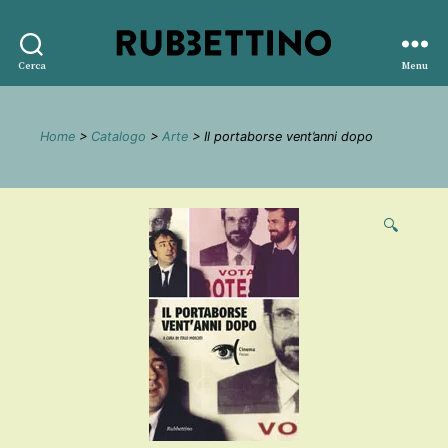
Rubbettino
Cerca
Menu
editore
Home
>
Catalogo
>
Arte
> Il portaborse vent’anni dopo
🔍