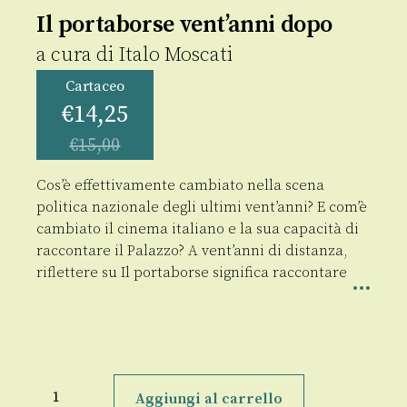
Il portaborse vent’anni dopo
a cura di
Italo Moscati
Cartaceo
€
14,25
€
15,00
Cos’è effettivamente cambiato nella scena
politica nazionale degli ultimi vent’anni? E com’è
cambiato il cinema italiano e la sua capacità di
raccontare il Palazzo? A vent’anni di distanza,
riflettere su Il portaborse significa raccontare
Il
portaborse
Aggiungi al carrello