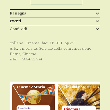
vent'anni
dopo
quantità
Rassegna
Eventi
Condividi
collana:
Cinema
, bic:
AP
,
2011
, pp
260
Arte
,
Università
,
Scienze della comunicazione -
Dams
,
Cinema
isbn:
9788849827774