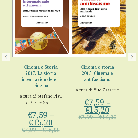
a
Cinema e Storia
Cinema e storia
2017. La storia
2015. Cinema e
2
li
internazionale e il
antifascismo
una
cinema
a cura di
Vito Zagarrio
ca
a cura di
Stefano Pisu
€
7,59
–
o
e
Pierre Sorlin
€
15,20
ea
€
7,59
–
€
7,99
–
€
16,00
€
15,20
€
7,99
–
€
16,00