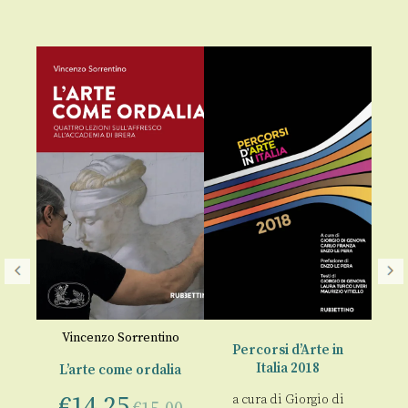
Vincenzo Sorrentino
n
Percorsi d’Arte in
P
Italia 2018
L’arte come ordalia
€
14,25
do
a cura di
Giorgio di
a