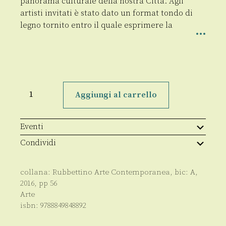
panorama culturale della nostra Città. Agli
artisti invitati è stato dato un format tondo di
legno tornito entro il quale esprimere la
Il
disco
Aggiungi al carrello
quantità
Eventi
Condividi
collana:
Rubbettino Arte Contemporanea
, bic:
A
,
2016
, pp
56
Arte
isbn:
9788849848892