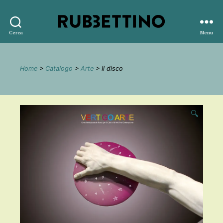
Rubbettino
Cerca
Menu
editore
Home
>
Catalogo
>
Arte
> Il disco
🔍