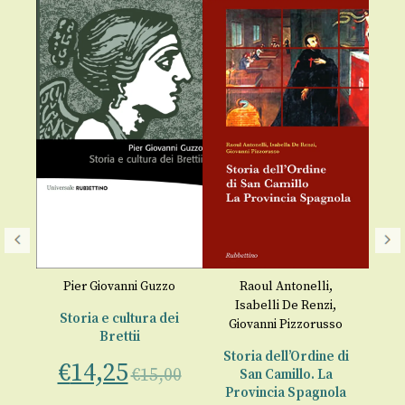
Fa
Pier Giovanni Guzzo
Raoul Antonelli
,
Isabelli De Renzi
,
€
ria
Storia e cultura dei
Giovanni Pizzorusso
Brettii
Storia dell’Ordine di
€
14,25
o
€
15,00
San Camillo. La
Provincia Spagnola