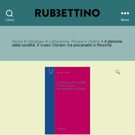
Rubbettino
Cerca
Menu
editore
Home
>
Catalogo
>
Letteratura, Poesia e Teatro
> Il demone
della lucidità. Il «caso Cioran» tra psicanalisi e filosofia
🔍