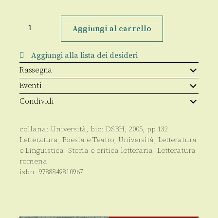
Il
demone
Aggiungi al carrello
della
lucidità.
Il
Aggiungi alla lista dei desideri
«caso
Cioran»
Rassegna
tra
psicanalisi
Eventi
e
filosofia
Condividi
quantità
collana:
Università
, bic:
DSBH
,
2005
, pp
132
Letteratura, Poesia e Teatro
,
Università
,
Letteratura
e Linguistica
,
Storia e critica letteraria
,
Letteratura
romena
isbn:
9788849810967