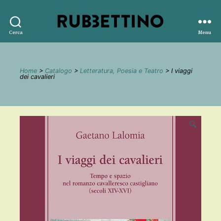
Rubbettino
Cerca
Menu
editore
Home
>
Catalogo
>
Letteratura, Poesia e Teatro
> I viaggi
dei cavalieri
🔍