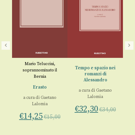
Mario Teluccini,
Tempo e spazio nei
Ol
soprannominato il
a
romanzi di
et
Bernia
nte
Alessandro
Erasto
a cura di
Gaetano
o
Lalomia
a cura di
Gaetano
€
Lalomia
€
32,30
€
34,00
€
14,25
00
€
15,00