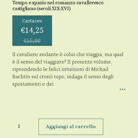
Tempo e spazio nel romanzo cavalleresco
castigliano (secoli XIX-XVI)
Cartaceo
€
14,25
€
15,00
Il cavaliere andante è colui che viaggia, ma qual
è il senso del viaggiare? Il presente volume,
riprendendo le felici intuizioni di Michail
Bachtin sul cronò topo, indaga il senso degli
spostamenti e dei
I
viaggi
Aggiungi al carrello
dei
cavalieri