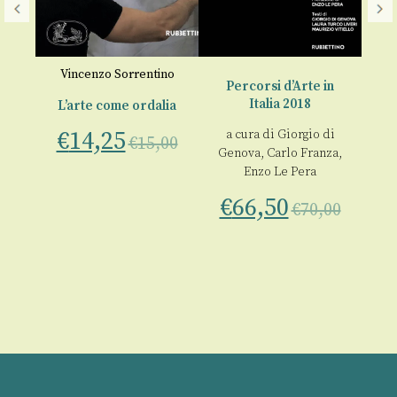
Vincenzo Sorrentino
n
Percorsi d’Arte in
P
Italia 2018
L’arte come ordalia
€
14,25
do
a cura di
Giorgio di
a
€
15,00
a
Genova
,
Carlo Franza
,
Ge
Enzo Le Pera
€
€
66,50
00
€
70,00