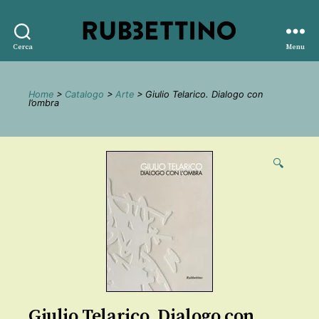
Rubbettino
Cerca
Menu
editore
Home
>
Catalogo
>
Arte
> Giulio Telarico. Dialogo con
l’ombra
🔍
Giulio Telarico. Dialogo con