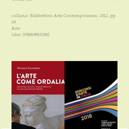
collana:
Rubbettino Arte Contemporanea
,
2012
, pp
64
Arte
isbn:
9788849835380