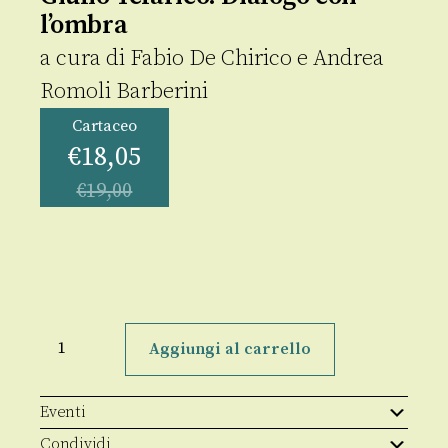
l’ombra
a cura di
Fabio De Chirico
e
Andrea
Romoli Barberini
Cartaceo
€
18,05
€
19,00
Giulio
Telarico.
Aggiungi al carrello
Dialogo
con
l'ombra
quantità
Eventi
Condividi