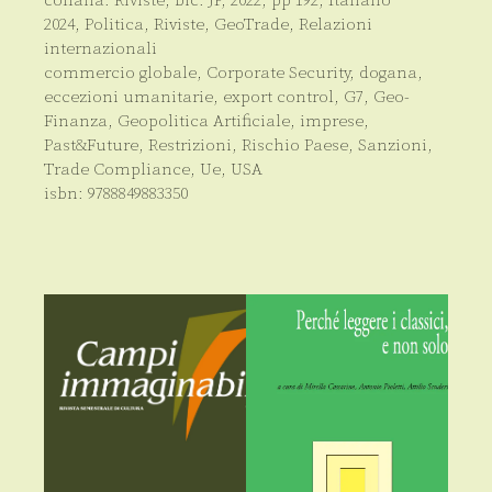
collana:
Riviste
, bic:
JP
,
2022
, pp
192
,
Italiano
2024
,
Politica
,
Riviste
,
GeoTrade
,
Relazioni
internazionali
commercio globale
,
Corporate Security
,
dogana
,
eccezioni umanitarie
,
export control
,
G7
,
Geo-
Finanza
,
Geopolitica Artificiale
,
imprese
,
Past&Future
,
Restrizioni
,
Rischio Paese
,
Sanzioni
,
Trade Compliance
,
Ue
,
USA
isbn:
9788849883350