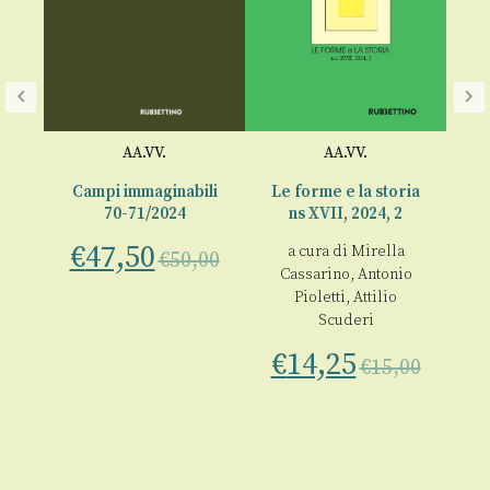
AA.VV.
AA.VV.
Campi immaginabili
Le forme e la storia
024
70-71/2024
ns XVII, 2024, 2
Fe
–
€
47,50
a cura di
Mirella
€
50,00
Cassarino
,
Antonio
€
Pioletti
,
Attilio
00
Scuderi
€
14,25
€
15,00