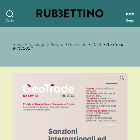
Rubbettino
Cerca
Menu
editore
Home
>
Catalogo
>
Riviste
>
GeoTrade
>
2024
> GeoTrade
9-10/2024
🔍