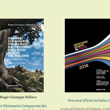
Biagio Giuseppe Faillace
Percorsi d’Arte in Italia 
e Dizionario Comparato dei
a cura di
Giorgio di Genova
,
Carl