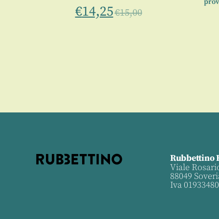
prov
€
14,25
€
15,00
Rubbettino 
Viale Rosari
88049 Soveri
Iva 0193348