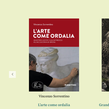
Vincenzo Sorrentino
ia
L’arte come ordalia
Grand
Maria