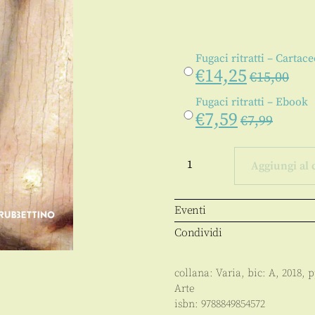
Fugaci ritratti – Cartac
€
14,25
€
15,00
Fugaci ritratti – Ebook
€
7,59
€
7,99
Fugaci
ritratti
Aggiungi al 
quantità
Eventi
Condividi
collana:
Varia
, bic:
A
,
2018
, 
Arte
isbn:
9788849854572