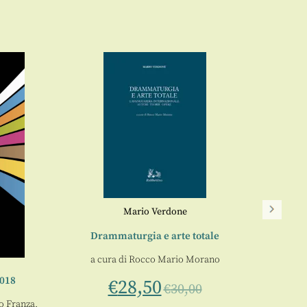
Arte di
Mario Verdone
Drammaturgia e arte totale
a cura di
Rocco Mario Morano
2018
€
28,50
€
30,00
o Franza
,