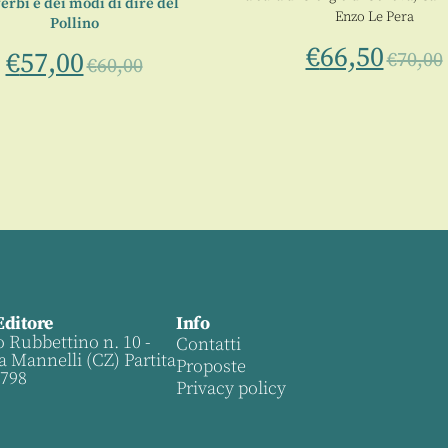
erbi e dei modi di dire del
Enzo Le Pera
Pollino
€
66,50
€
57,00
€
70,00
€
60,00
Editore
Info
o Rubbettino n. 10 -
Contatti
a Mannelli (CZ) Partita
Proposte
0798
Privacy policy