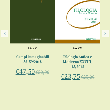
AA.VV.
AA.VV.
Le
-
Campi immaginabili
Filologia Antica e
58-59/2018
Moderna XXVIII,
€
45/2018
€
47,50
00
€
50,00
€
23,75
€
25,00