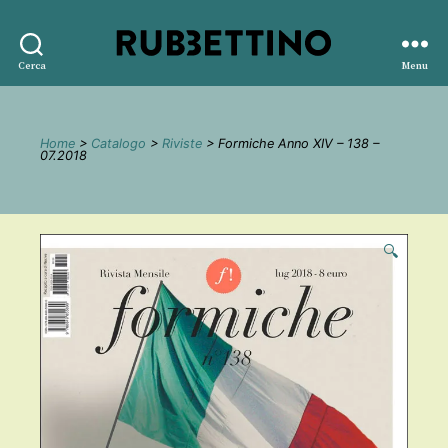
Rubbettino
Cerca
Menu
editore
Home
>
Catalogo
>
Riviste
> Formiche Anno XIV – 138 –
07.2018
🔍