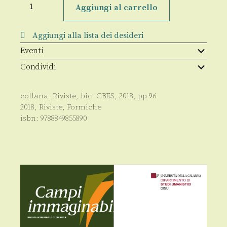
Anno
Aggiungi al carrello
XIV
-
138
Aggiungi alla lista dei desideri
-
07.2018
Eventi
quantità
Condividi
collana:
Riviste
, bic:
GBES
,
2018
, pp
96
2018
,
Riviste
,
Formiche
isbn:
9788849855890