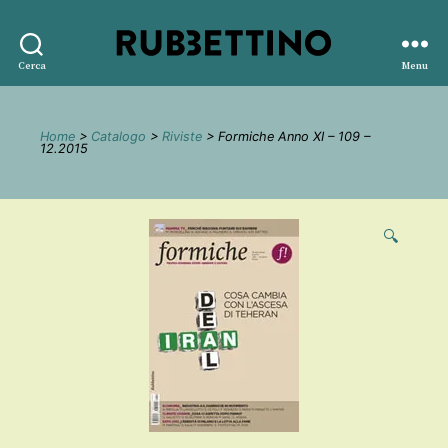
Rubbettino
Cerca
Menu
editore
Home
>
Catalogo
>
Riviste
> Formiche Anno XI – 109 –
12.2015
🔍