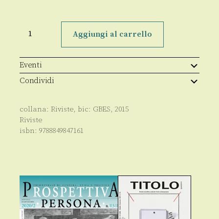
Formiche
Anno
Aggiungi al carrello
XI
-
109
-
Eventi
12.2015
quantità
Condividi
collana:
Riviste
, bic:
GBES
,
2015
Riviste
isbn:
9788849847161