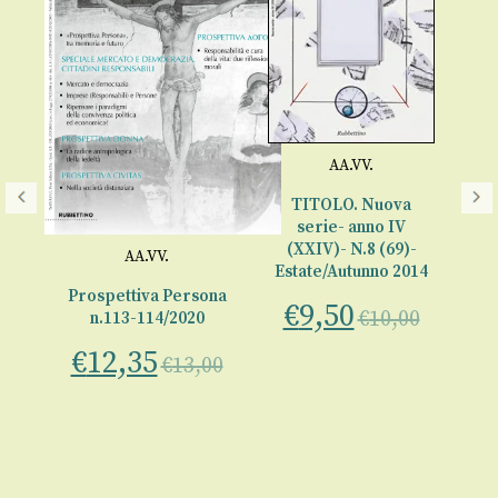
AA.VV.
C
TITOLO. Nuova
serie- anno IV
(XXIV)- N.8 (69)-
€
AA.VV.
Estate/Autunno 2014
del
Prospettiva Persona
€
9,50
€
10,00
nno
n.113-114/2020
 2
€
12,35
€
13,00
00