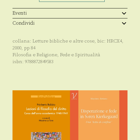
quantità
Eventi
Condividi
collana:
Letture bibliche e altre cose
, bic:
HRCX4
,
2000
, pp
84
Filosofia e Religione
,
Fede e Spiritualità
isbn:
9788872849583