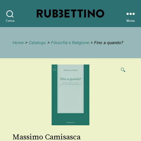
Rubbettino
Cerca
Menu
editore
Home
>
Catalogo
>
Filosofia e Religione
> Fino a quando?
🔍
Massimo Camisasca