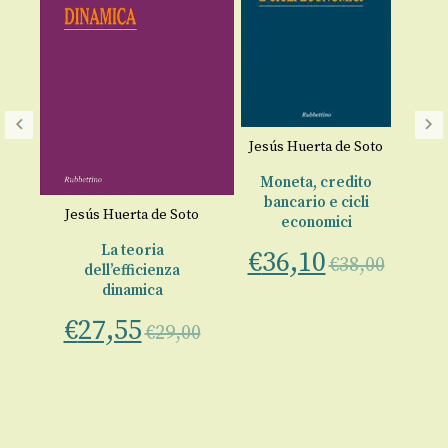
Jesús Huerta de Soto
a
Moneta, credito
bancario e cicli
-
Jesús Huerta de Soto
Je
economici
014
La teoria
€
36,10
€
38,00
00
dell’efficienza
dinamica
€
27,55
€
29,00