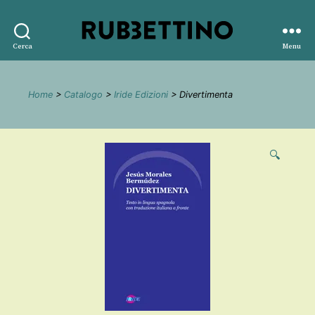
Rubbettino
Cerca
Menu
editore
Home
>
Catalogo
>
Iride Edizioni
> Divertimenta
🔍