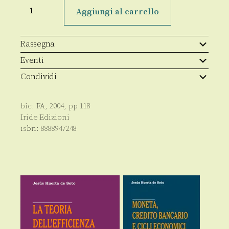
Divertimenta
quantità
Aggiungi al carrello
Rassegna
Eventi
Condividi
bic:
FA
,
2004
, pp
118
Iride Edizioni
isbn:
8888947248