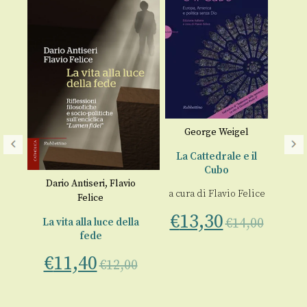
George Weigel
La Cattedrale e il
Co
Cubo
a 
vio
Dario Antiseri
,
Flavio
a cura di
Flavio Felice
Felice
€
€
13,30
€
14,00
ciò
La vita alla luce della
Dio
fede
€
11,40
€
12,00