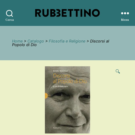
Rubbettino
Cerca
Menu
editore
Home
>
Catalogo
>
Filosofia e Religione
> Discorsi al
Popolo di Dio
🔍