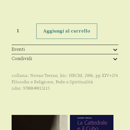
Discorsi
al
Aggiungi al carrello
Popolo
di
Dio
quantità
Eventi
Condividi
collana:
Novae Terrae
, bic:
HRCM
,
2006
, pp
XIV+276
Filosofia e Religione
,
Fede e Spiritualità
isbn:
9788849815115