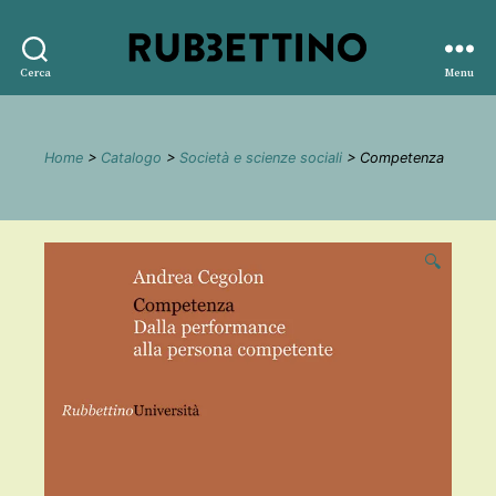
Rubbettino
Cerca
Menu
editore
Home
>
Catalogo
>
Società e scienze sociali
> Competenza
🔍