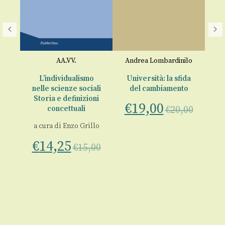
ta
AA.VV.
Andrea Lombardinilo
An
L’individualismo
Università: la sfida
nelle scienze sociali
del cambiamento
Storia e definizioni
€
19,00
€
concettuali
€
20,00
00
a cura di
Enzo Grillo
€
14,25
€
15,00