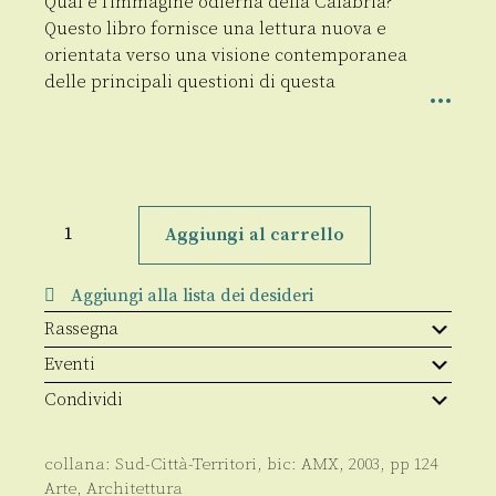
Qual è l’immagine odierna della Calabria?
Questo libro fornisce una lettura nuova e
orientata verso una visione contemporanea
delle principali questioni di questa
Calabria
quantità
Aggiungi al carrello
Aggiungi alla lista dei desideri
Rassegna
Eventi
Condividi
collana:
Sud-Città-Territori
, bic:
AMX
,
2003
, pp
124
Arte
,
Architettura