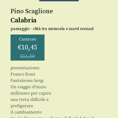
Pino Scaglione
Calabria
paesaggio - città tra memoria e nuovi scenari
Cartaceo
€
10,45
€
11,00
presentazione:
Franco Rossi
Pantaleone Sergi
Un viaggio d’inizio
millennio per capire
una terra difficile e
prefigurare
il cambiamento