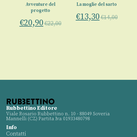
e
Avventure del
La moglie del sarto
progetto
€
13,30
00
€
14,00
€
20,90
€
22,00
Rubbettino Editore
Viale Rosario Rubbettino n. 10 - 88049 Soveria
Mannelli (CZ) Partita Iva 01933480798
Info
Contatti