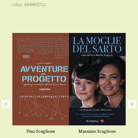
isbn:
8849805721
Pino Scaglione
Massimo Scaglione
a 