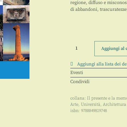
regione, diffuso e misconos
di abbandoni, trascuratezze
Atlante
storico
Aggiungi al 
dell'architettura
in
Calabria
Aggiungi alla lista dei de
quantità
Eventi
Condividi
collana:
Il presente e la mem
Arte
,
Università
,
Architettura
isbn:
9788849819748