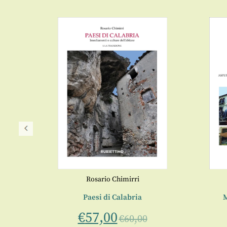
Rosario Chimirri
ci” di
Paesi di Calabria
M
€
57,00
€
60,00