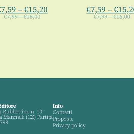
€
7,59
–
€
15,20
€
7,59
–
€
15,2
€
7,99
–
€
16,00
€
7,99
–
€
16,00
Editore
Info
o Rubbettino n. 10 -
Contatti
a Mannelli (CZ) Partita
Proposte
0798
Privacy policy