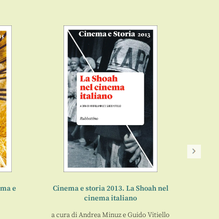
AICI 
Gli 
ema e
Cinema e storia 2013. La Shoah nel
cinema italiano
a cura di
Andrea Minuz
e
Guido Vitiello