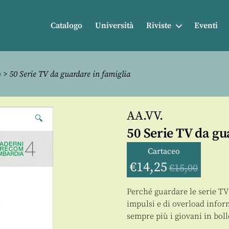
Catalogo
Università
Riviste
Eventi
o
> 50 Serie TV da guardare in famiglia
AA.VV.
🔍
50 Serie TV da gu
Cartaceo
€
14,25
€
15,00
Perché guardare le serie TV 
impulsi e di overload inform
sempre più i giovani in boll