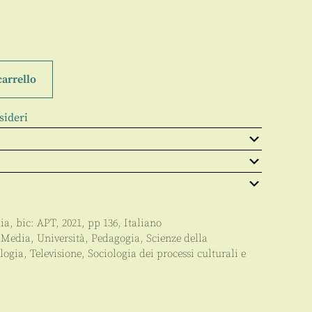
carrello
sideri
ia
, bic:
APT
,
2021
, pp
136
,
Italiano
 Media
,
Università
,
Pedagogia
,
Scienze della
logia
,
Televisione
,
Sociologia dei processi culturali e