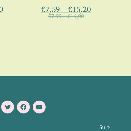
0
€
7,59
–
€
15,20
€
7,99
–
€
16,00
Twitter
Facebook
Youtube
Su
↑