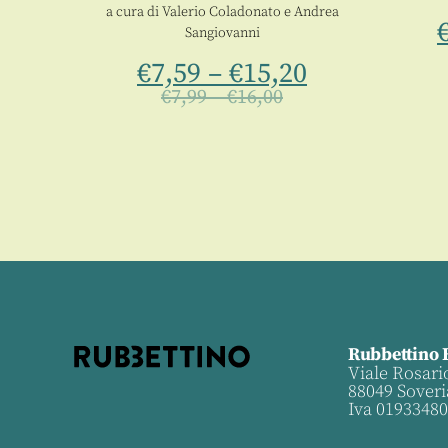
a cura di
Valerio Coladonato
e
Andrea
0
Sangiovanni
€
7,59
–
€
15,20
€
7,99
–
€
16,00
Rubbettino 
Viale Rosari
88049 Soveri
Iva 0193348