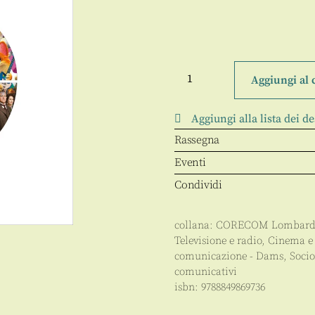
50
Serie
Aggiungi al 
TV
da
guardare
Aggiungi alla lista dei de
in
famiglia
Rassegna
quantità
Eventi
Condividi
collana:
CORECOM Lombard
Televisione e radio
,
Cinema e
comunicazione - Dams
,
Socio
comunicativi
isbn:
9788849869736