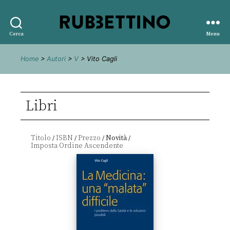
Rubbettino
Cerca
Menu
editore
Home
>
Autori
>
V
> Vito Cagli
Libri
Titolo
ISBN
Prezzo
Novità
/
/
/
/