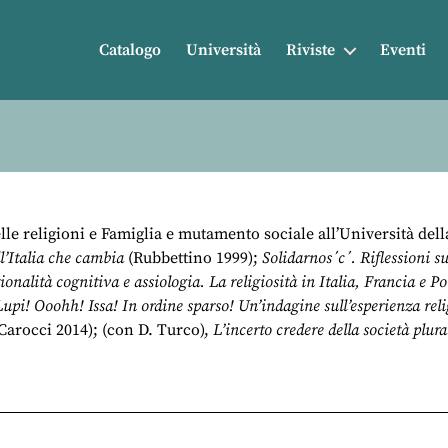
Catalogo
Università
Riviste
Eventi
le religioni e Famiglia e mutamento sociale all’Università della
ll’Italia che cambia
(Rubbettino 1999);
Solidarnos´c´. Riflessioni 
ionalità cognitiva e assiologia. La religiosità in Italia, Francia e P
upi! Ooohh! Issa! In ordine sparso! Un’indagine sull’esperienza reli
Carocci 2014); (con D. Turco),
L’incerto credere della società plura