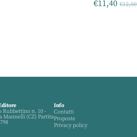
€
11,40
€
12,00
Editore
Info
o Rubbettino n. 10 -
Contatti
a Mannelli (CZ) Partita
Proposte
0798
Privacy policy