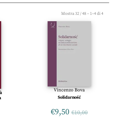
Mostra
32
/
48
– 1–4 di 4
Vincenzo Bova
à
Solidarność
a
€
9,50
€
10,00