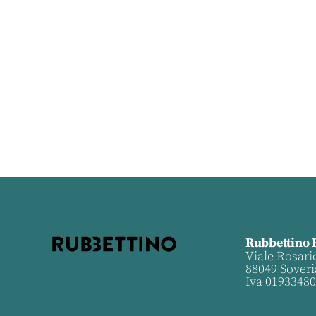
Rubbettino 
Viale Rosari
88049 Soveri
Iva 0193348