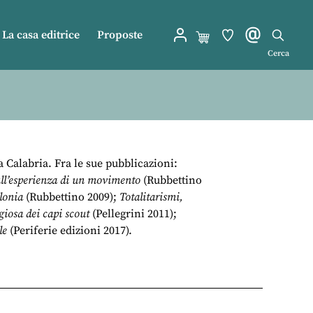
La casa editrice
Proposte
Cerca
 Calabria. Fra le sue pubblicazioni:
sull’esperienza di un movimento
(Rubbettino
olonia
(Rubbettino 2009);
Totalitarismi,
giosa dei capi scout
(Pellegrini 2011);
le
(Periferie edizioni 2017).