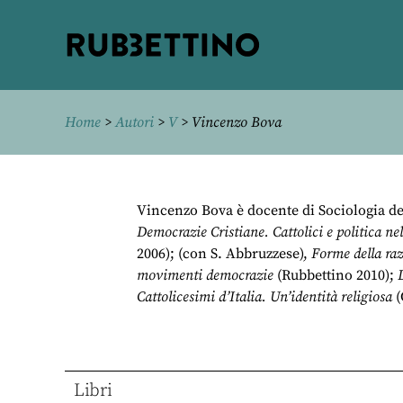
Rubbettino
editore
Home
>
Autori
>
V
> Vincenzo Bova
Vincenzo Bova è docente di Sociologia del
Democrazie Cristiane. Cattolici e politica ne
2006); (con S. Abbruzzese),
Forme della raz
movimenti democrazie
(Rubbettino 2010);
L
Cattolicesimi d’Italia. Un’identità religiosa
(
Libri