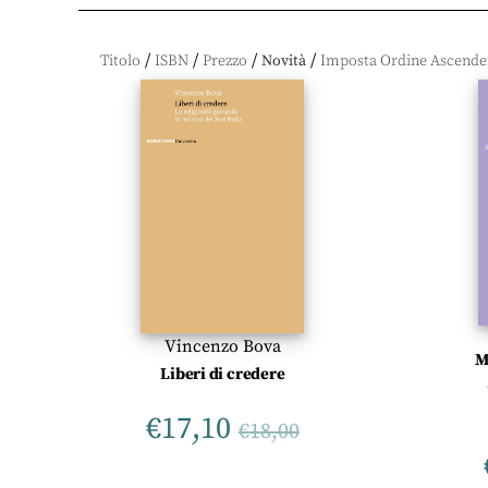
/
/
/
/
Titolo
ISBN
Prezzo
Novità
Vincenzo Bova
M
Liberi di credere
€
17,10
€
18,00