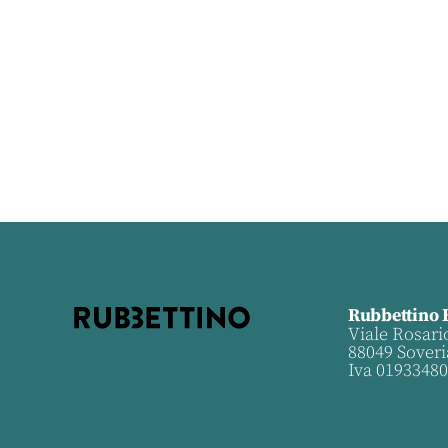
Rubbettino 
Viale Rosari
88049 Soveri
Iva 0193348