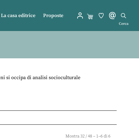
La casa editrice
Proposte
Cerca
 si occipa di analisi socioculturale
Mostra
32
/
48
– 1–6 di 6