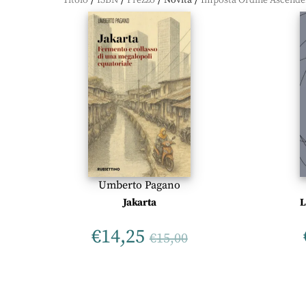
Titolo
ISBN
Prezzo
Novità
Umberto Pagano
Jakarta
L
€
14,25
€
15,00