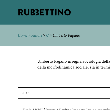
Rubbettino
editore
Home
>
Autori
>
U
> Umberto Pagano
Umberto Pagano insegna Sociologia della c
della morfodinamica sociale, sia in termi
Libri
/
/
/
/