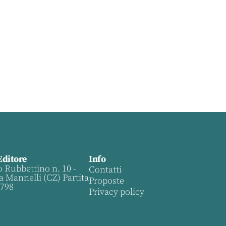
Editore
Info
o Rubbettino n. 10 -
Contatti
a Mannelli (CZ) Partita
Proposte
0798
Privacy policy