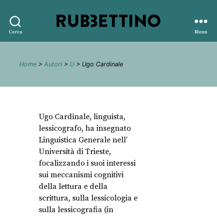
Rubbettino
Cerca
Menu
editore
Home
>
Autori
>
U
> Ugo Cardinale
Ugo Cardinale, linguista,
lessicografo, ha insegnato
Linguistica Generale nell’
Università di Trieste,
focalizzando i suoi interessi
sui meccanismi cognitivi
della lettura e della
scrittura, sulla lessicologia e
sulla lessicografia (in