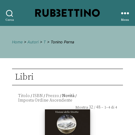
Rubbettino
Cerca
Menu
editore
Home
>
Autori
>
T
> Tonino Perna
Libri
Titolo
ISBN
Prezzo
Novità
/
/
/
/
32
48
Mostra
/
– 1–4 di 4