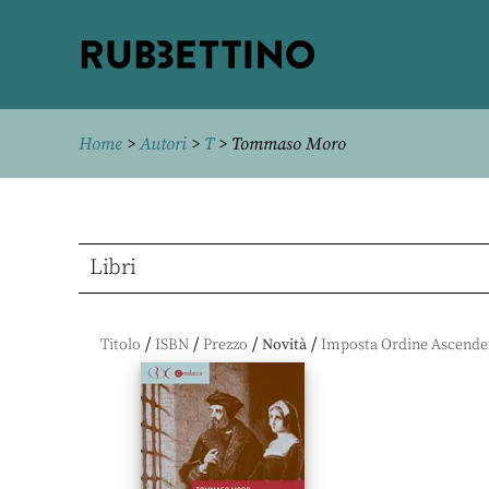
Rubbettino
editore
Home
>
Autori
>
T
> Tommaso Moro
Libri
/
/
/
/
Titolo
ISBN
Prezzo
Novità