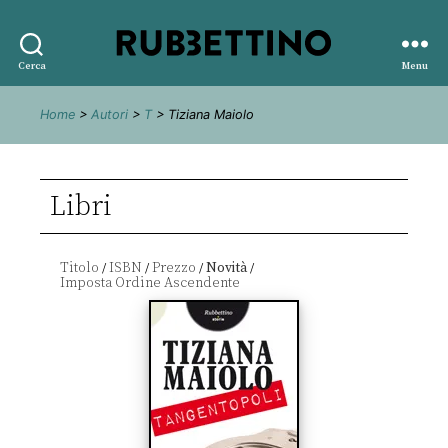
Rubbettino
Cerca
Menu
editore
Home
>
Autori
>
T
> Tiziana Maiolo
Libri
Titolo
ISBN
Prezzo
Novità
/
/
/
/