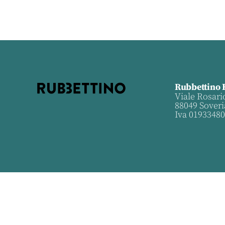
Rubbettino 
Viale Rosari
88049 Soveri
Iva 0193348