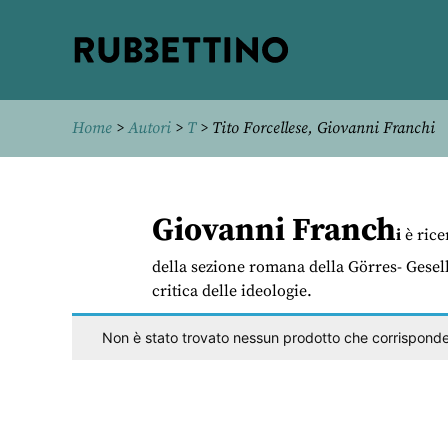
Rubbettino
editore
Home
>
Autori
>
T
> Tito Forcellese, Giovanni Franchi
Giovanni Franch
i
è rice
della sezione romana della Görres- Gesells
critica delle ideologie.
Non è stato trovato nessun prodotto che corrisponde 