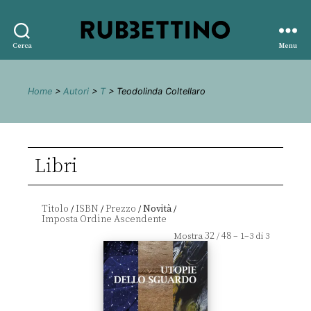
Rubbettino
Cerca
Menu
editore
Home
>
Autori
>
T
> Teodolinda Coltellaro
Libri
Titolo
ISBN
Prezzo
Novità
/
/
/
/
32
48
Mostra
/
– 1–3 di 3