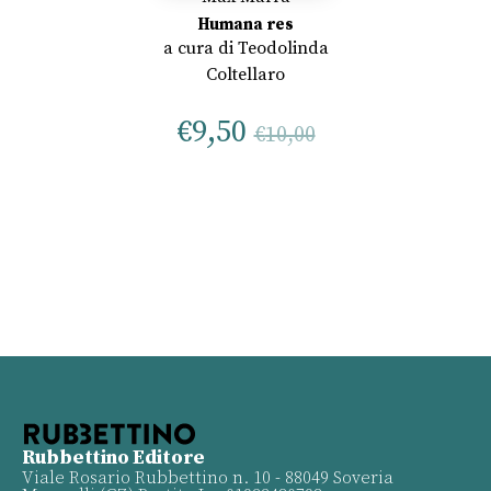
Humana res
a cura di
Teodolinda
Coltellaro
€
9,50
€
10,00
Rubbettino Editore
Viale Rosario Rubbettino n. 10 - 88049 Soveria