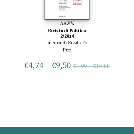
AA.VV.
Rivista di Politica
2/2014
a cura di
Rosita Di
Peri
€
4,74
–
€
9,50
€
4,99
–
€
10,00