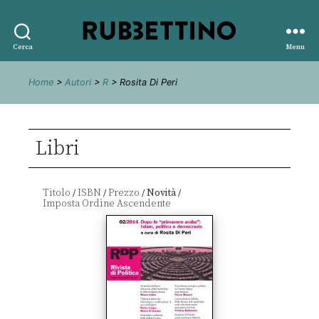
Rubbettino
Cerca
Menu
editore
Home
>
Autori
>
R
> Rosita Di Peri
Libri
Titolo
ISBN
Prezzo
Novità
/
/
/
/