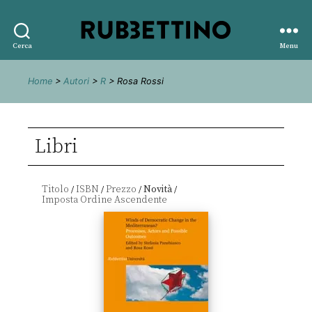
Rubbettino
Cerca
Menu
editore
Home
>
Autori
>
R
> Rosa Rossi
Libri
Titolo
ISBN
Prezzo
Novità
/
/
/
/