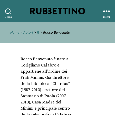
Rubbettino
Cerca
Menu
editore
Home
>
Autori
>
R
> Rocco Benvenuto
Rocco Benvenuto è nato a
Corigliano Calabro e
appartiene all’Ordine dei
Frati Minimi. Già direttore
della biblioteca “Charitas”
(1987-2013) e rettore del
Santuario di Paola (2007-
2013), Casa Madre dei
Minimi e principale centro
della religiosità in Calabria,