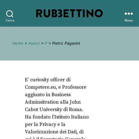
Rubbettino
Cerca
Menu
editore
Home
>
Autori
>
P
> Pietro Paganini
E’ curiosity officer di
Competere.eu, e Professore
aggiunto in Business
Adminsitration alla John
Cabot University di Roma.
Ha fondato l’Istituto Italiano
per la Privacy e la
Valorizzazione dei Dati, di