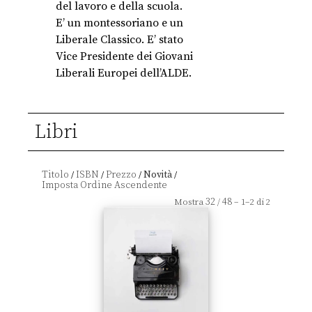
del lavoro e della scuola.
E’ un montessoriano e un
Liberale Classico. E’ stato
Vice Presidente dei Giovani
Liberali Europei dell’ALDE.
Libri
Titolo
ISBN
Prezzo
Novità
/
/
/
/
32
48
Mostra
/
– 1–2 di 2