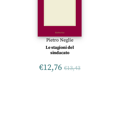
Pietro Neglie
Le stagioni del
sindacato
€
12,76
€
13,43