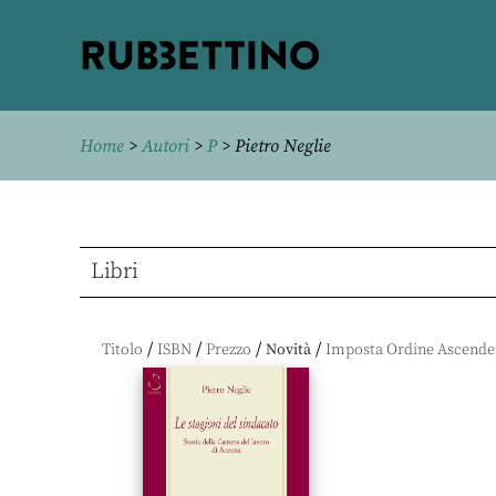
Rubbettino
editore
Home
>
Autori
>
P
> Pietro Neglie
Libri
/
/
/
/
Titolo
ISBN
Prezzo
Novità